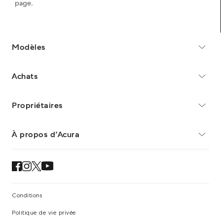
page.
Achetez un ensemble de quatre pneus Goodyear
sélectionnés et obtenez un rabais allant jusqu’à 80 $*.
PÉRIODE DE L’OFFRE DE RABAIS : Du 16 Mars au 30
Modèles
Juin 2026*.
Télécharger la circulaire (PDF)
Achats
Propriétaires
Pirelli – Remise sur les pneus de
printemps – Remise postale d'été
À propos d’Acura
prolongée jusqu'au 14 juin
Achetez un ensemble de quatre pneus Pirelli
sélectionnés et obtenez un rabais allant jusqu’à 100 $*.
PÉRIODE DE L’OFFRE DE RABAIS : Du 01 Mars au 14 juin
Conditions
2026*.
Politique de vie privée