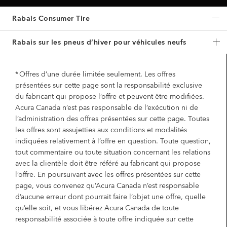
Rabais Consumer Tire
Rabais sur les pneus d’hiver pour véhicules neufs
Michelin – Promotion de rabais sur les
pneus de printemps
* Offres d’une durée limitée seulement. Les offres
présentées sur cette page sont la responsabilité exclusive
Achetez un ensemble de quatre pneus Michelin
du fabricant qui propose l’offre et peuvent être modifiées.
sélectionnés et obtenez un rabais allant jusqu’à 100 $*.
Acura Canada n’est pas responsable de l’exécution ni de
l’administration des offres présentées sur cette page. Toutes
PÉRIODE DE L’OFFRE DE RABAIS : Du 16 mars au 12 juin
les offres sont assujetties aux conditions et modalités
2026*.
indiquées relativement à l’offre en question. Toute question,
tout commentaire ou toute situation concernant les relations
Télécharger la circulaire (PDF)
avec la clientèle doit être référé au fabricant qui propose
l’offre. En poursuivant avec les offres présentées sur cette
page, vous convenez qu’Acura Canada n’est responsable
d’aucune erreur dont pourrait faire l’objet une offre, quelle
Goodyear – Promotion de rabais sur
qu’elle soit, et vous libérez Acura Canada de toute
les pneus de printemps
responsabilité associée à toute offre indiquée sur cette